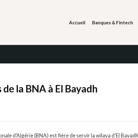
Skip
to
content
Accueil
Banques & Fintech
 de la BNA à El Bayadh
nale d’Algérie (BNA) est fière de servir la wilaya d’El Bayadh