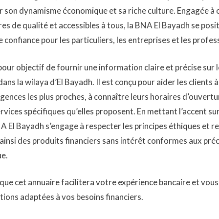
r son dynamisme économique et sa riche culture. Engagée à o
res de qualité et accessibles à tous, la BNA El Bayadh se po
 confiance pour les particuliers, les entreprises et les profes
our objectif de fournir une information claire et précise sur
ans la wilaya d’El Bayadh. Il est conçu pour aider les clients à
gences les plus proches, à connaître leurs horaires d’ouvertur
rvices spécifiques qu’elles proposent. En mettant l’accent sur
NA El Bayadh s’engage à respecter les principes éthiques et re
 ainsi des produits financiers sans intérêt conformes aux pré
ue.
ue cet annuaire facilitera votre expérience bancaire et vous
utions adaptées à vos besoins financiers.