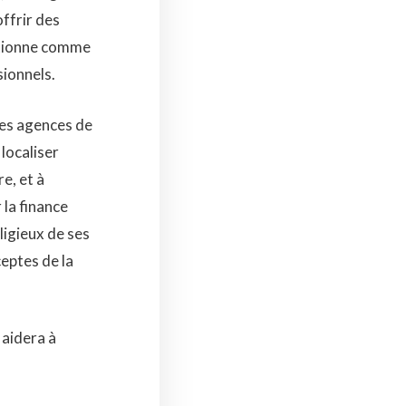
ffrir des
sitionne comme
sionnels.
 les agences de
 localiser
e, et à
 la finance
ligieux de ses
ceptes de la
 aidera à