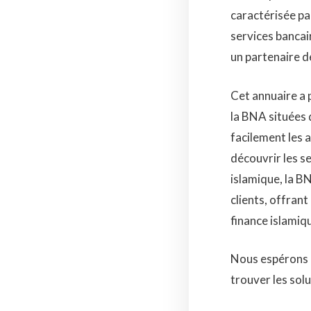
caractérisée pa
services bancai
un partenaire de
Cet annuaire a p
la BNA situées d
facilement les a
découvrir les se
islamique, la B
clients, offrant
finance islamiq
Nous espérons q
trouver les sol