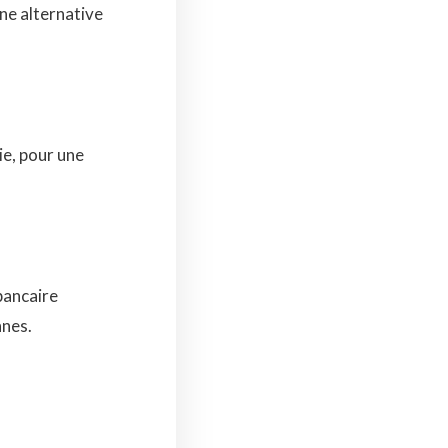
une alternative
ie, pour une
bancaire
nnes.